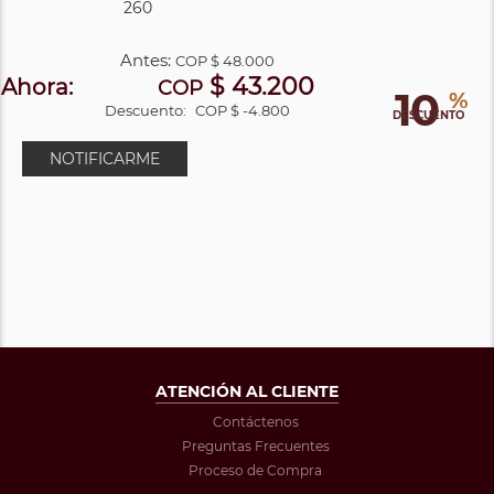
260
Antes:
COP
$ 48.000
$ 43.200
Ahora:
COP
10
%
Descuento:
COP $ -4.800
DESCUENTO
NOTIFICARME
ATENCIÓN AL CLIENTE
Contáctenos
Preguntas Frecuentes
Proceso de Compra