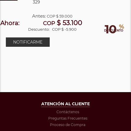
329
Antes:
COP
$ 59.000
$ 53.100
Ahora:
COP
10
%
Descuento:
COP $ -5.900
DESCUENTO
NOTIFICARME
ATENCIÓN AL CLIENTE
Contáctenos
Preguntas Frecuentes
Proceso de Compra