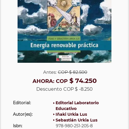
Antes:
COP
$ 82.500
$ 74.250
AHORA:
COP
Descuento
COP $ -8.250
Editorial:
Editorial Laboratorio
Educativo
Autor(es):
Iñaki Urkia Lus
Sebastián Urkia Lus
Isbn:
978-980-251-205-8