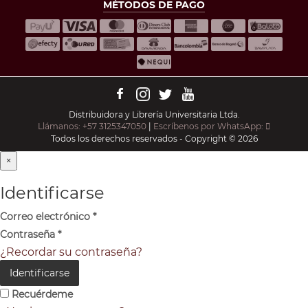
MÉTODOS DE PAGO
Distribuidora y Librería Universitaria Ltda.
Llámanos: +57 3125347050
|
Escríbenos por WhatsApp:
Todos los derechos reservados - Copyright © 2026
×
Identificarse
Correo electrónico
*
Contraseña
*
¿Recordar su contraseña?
Identificarse
Recuérdeme