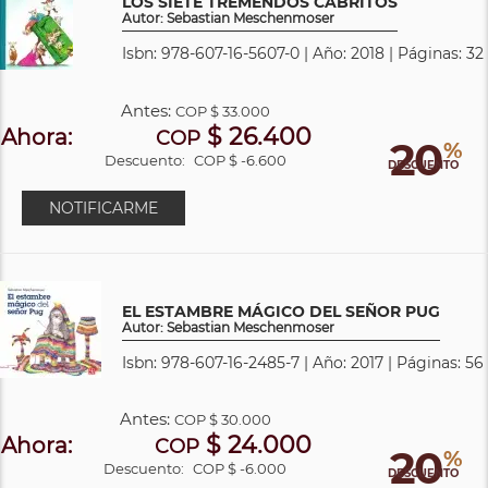
LOS SIETE TREMENDOS CABRITOS
Autor: Sebastian Meschenmoser
Isbn: 978-607-16-5607-0 | Año: 2018 | Páginas: 32
Antes:
COP
$ 33.000
$ 26.400
Ahora:
COP
20
%
Descuento:
COP $ -6.600
DESCUENTO
NOTIFICARME
EL ESTAMBRE MÁGICO DEL SEÑOR PUG
Autor: Sebastian Meschenmoser
Isbn: 978-607-16-2485-7 | Año: 2017 | Páginas: 56
Antes:
COP
$ 30.000
$ 24.000
Ahora:
COP
20
%
Descuento:
COP $ -6.000
DESCUENTO