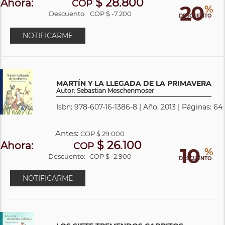
$ 28.800
Ahora:
COP
20
%
Descuento:
COP $ -7.200
DESCUENTO
NOTIFICARME
MARTÍN Y LA LLEGADA DE LA PRIMAVERA
Autor: Sebastian Meschenmoser
Isbn: 978-607-16-1386-8 | Año: 2013 | Páginas: 64
Antes:
COP
$ 29.000
$ 26.100
Ahora:
COP
10
%
Descuento:
COP $ -2.900
DESCUENTO
NOTIFICARME