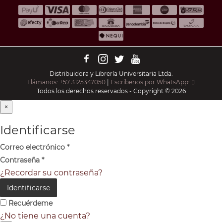
Distribuidora y Librería Universitaria Ltda.
Llámanos: +57 3125347050
|
Escríbenos por WhatsApp:
Todos los derechos reservados - Copyright © 2026
×
Identificarse
Correo electrónico
*
Contraseña
*
¿Recordar su contraseña?
Identificarse
Recuérdeme
¿No tiene una cuenta?