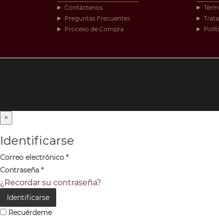
Contáctenos
Térm
Preguntas Frecuentes
Trat
Proceso de Compra
Polít
×
Identificarse
Correo electrónico
*
Contraseña
*
¿Recordar su contraseña?
Identificarse
Recuérdeme