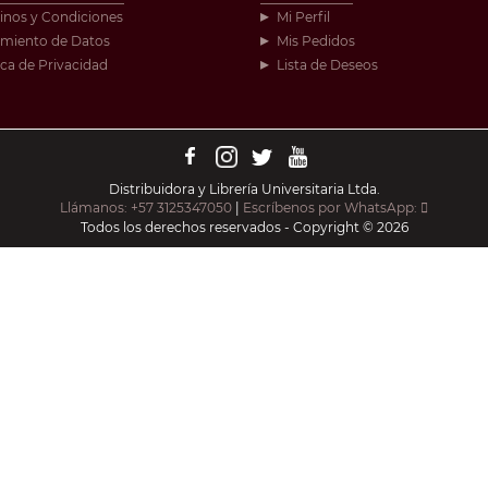
inos y Condiciones
Mi Perfil
amiento de Datos
Mis Pedidos
ica de Privacidad
Lista de Deseos
Distribuidora y Librería Universitaria Ltda.
Llámanos: +57 3125347050
|
Escríbenos por WhatsApp:
Todos los derechos reservados - Copyright © 2026