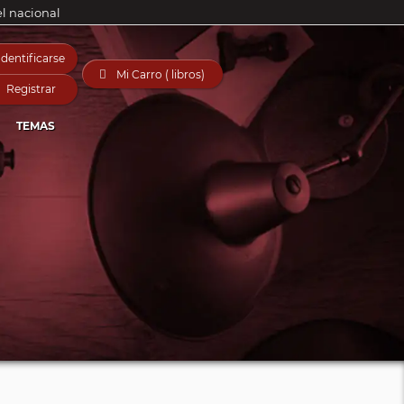
el nacional
Identificarse

Mi Carro ( libros)
Registrar
TEMAS