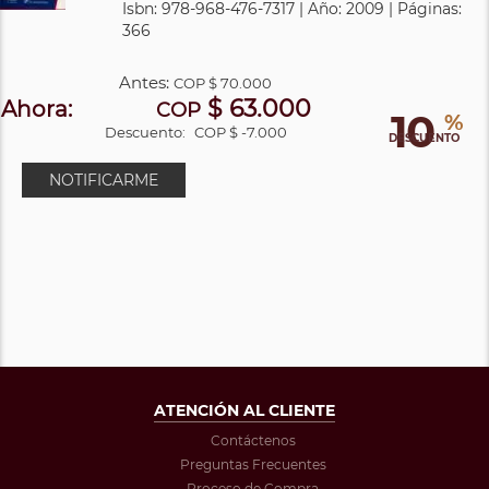
Isbn: 978-968-476-7317 | Año: 2009 | Páginas:
366
Antes:
COP
$ 70.000
$ 63.000
Ahora:
COP
10
%
Descuento:
COP $ -7.000
DESCUENTO
NOTIFICARME
ATENCIÓN AL CLIENTE
Contáctenos
Preguntas Frecuentes
Proceso de Compra