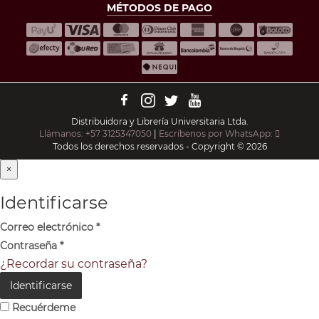
MÉTODOS DE PAGO
Distribuidora y Librería Universitaria Ltda.
Llámanos: +57 3125347050
|
Escríbenos por WhatsApp:
Todos los derechos reservados - Copyright © 2026
×
Identificarse
Correo electrónico
*
Contraseña
*
¿Recordar su contraseña?
Identificarse
Recuérdeme