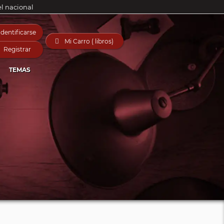
el nacional
Identificarse

Mi Carro ( libros)
Registrar
TEMAS