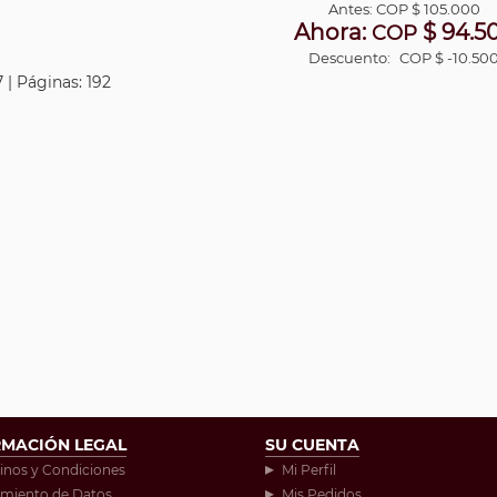
Antes:
COP
$ 105.000
Ahora:
$ 94.5
COP
Descuento:
COP $ -10.50
 | Páginas: 192
RMACIÓN LEGAL
SU CUENTA
inos y Condiciones
Mi Perfil
amiento de Datos
Mis Pedidos