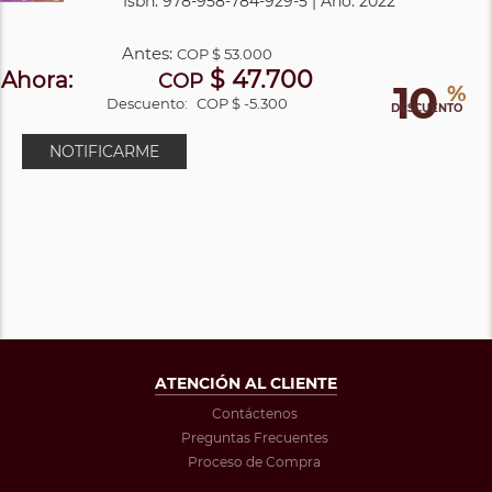
Isbn: 978-958-784-929-5 | Año: 2022
Antes:
COP
$ 53.000
$ 47.700
Ahora:
COP
10
%
Descuento:
COP $ -5.300
DESCUENTO
NOTIFICARME
ATENCIÓN AL CLIENTE
Contáctenos
Preguntas Frecuentes
Proceso de Compra