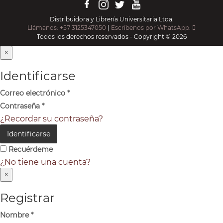
Distribuidora y Librería Universitaria Ltda.
Llámanos: +57 3125347050
|
Escríbenos por WhatsApp:
Todos los derechos reservados - Copyright © 2026
×
Identificarse
Correo electrónico
*
Contraseña
*
¿Recordar su contraseña?
Identificarse
Recuérdeme
¿No tiene una cuenta?
×
Registrar
Nombre
*