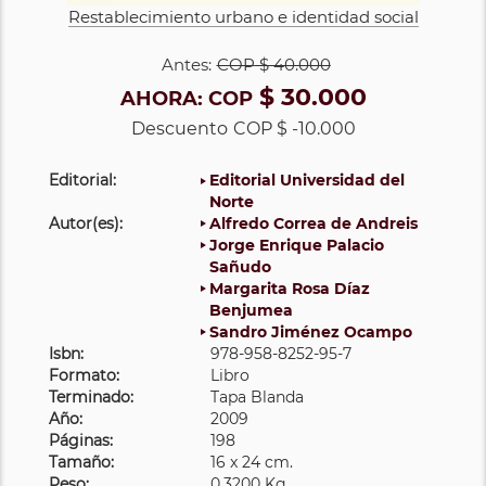
Restablecimiento urbano e identidad social
Antes:
COP
$ 40.000
$ 30.000
AHORA:
COP
Descuento
COP $ -10.000
Editorial:
Editorial Universidad del
Norte
Autor(es):
Alfredo Correa de Andreis
Jorge Enrique Palacio
Sañudo
Margarita Rosa Díaz
Benjumea
Sandro Jiménez Ocampo
Isbn:
978-958-8252-95-7
Formato:
Libro
Terminado:
Tapa Blanda
Año:
2009
Páginas:
198
Tamaño:
16 x 24 cm.
Peso:
0.3200 Kg.