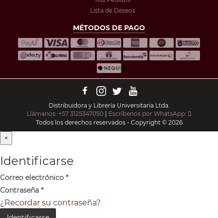
Lista de Deseos
MÉTODOS DE PAGO
Distribuidora y Librería Universitaria Ltda.
Llámanos: +57 3125347050
|
Escríbenos por WhatsApp:
Todos los derechos reservados - Copyright © 2026
×
Identificarse
Correo electrónico
*
Contraseña
*
¿Recordar su contraseña?
Identificarse