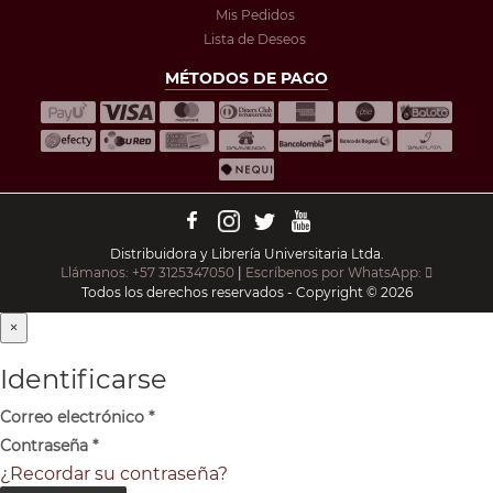
Mis Pedidos
Lista de Deseos
MÉTODOS DE PAGO
Distribuidora y Librería Universitaria Ltda.
Llámanos: +57 3125347050
|
Escríbenos por WhatsApp:
Todos los derechos reservados - Copyright © 2026
×
Identificarse
Correo electrónico
*
Contraseña
*
¿Recordar su contraseña?