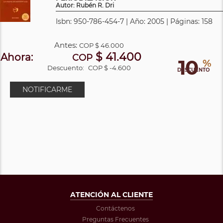
Autor: Rubén R. Dri
Isbn: 950-786-454-7 | Año: 2005 | Páginas: 158
Antes:
COP
$ 46.000
$ 41.400
Ahora:
COP
10
%
Descuento:
COP $ -4.600
DESCUENTO
NOTIFICARME
ATENCIÓN AL CLIENTE
Contáctenos
Preguntas Frecuentes