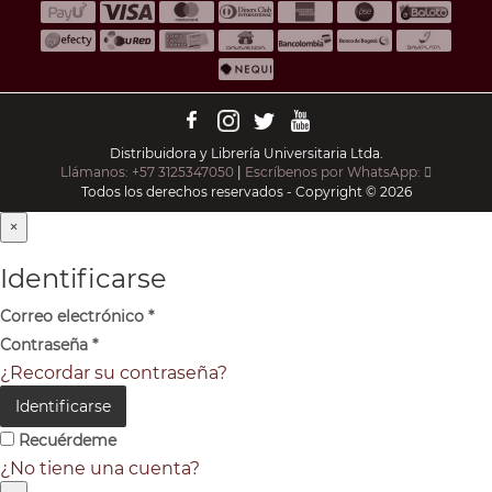
Distribuidora y Librería Universitaria Ltda.
Llámanos: +57 3125347050
|
Escríbenos por WhatsApp:
Todos los derechos reservados - Copyright © 2026
×
Identificarse
Correo electrónico
*
Contraseña
*
¿Recordar su contraseña?
Identificarse
Recuérdeme
¿No tiene una cuenta?