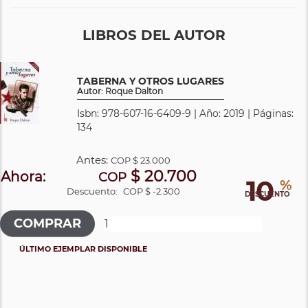
LIBROS DEL AUTOR
TABERNA Y OTROS LUGARES
Autor: Roque Dalton
Isbn: 978-607-16-6409-9 | Año: 2019 | Páginas:
134
Antes:
COP
$ 23.000
$ 20.700
Ahora:
COP
10
%
Descuento:
COP $ -2.300
DESCUENTO
ÚLTIMO EJEMPLAR DISPONIBLE