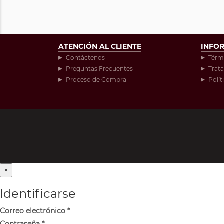
ATENCIÓN AL CLIENTE
INFO
Contáctenos
Térm
Preguntas Frecuentes
Trat
Proceso de Compra
Polít
×
Identificarse
Correo electrónico
*