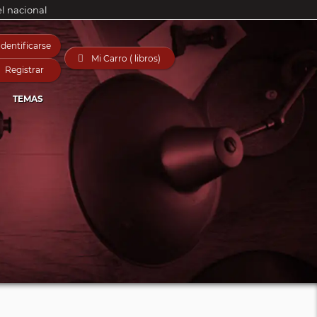
el nacional
Identificarse

Mi Carro ( libros)
Registrar
TEMAS