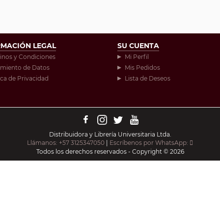
RMACIÓN LEGAL
SU CUENTA
inos y Condiciones
Mi Perfil
amiento de Datos
Mis Pedidos
ica de Privacidad
Lista de Deseos
Distribuidora y Librería Universitaria Ltda.
Llámanos: +57 3125347050
|
Escríbenos por WhatsApp:
Todos los derechos reservados - Copyright © 2026