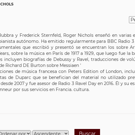
ICHOLS
bra y Frederick Sternfeld, Roger Nichols enseñó en varias e
 y pianista autónomo. Ha emitido regularmente para BBC Radio 3
umentales que escribió y presentó se encuentran los sobre A
ars, sobre la música en París de 1917 a 1929, que luego fue la 
 incluyen biografías de Debussy y Ravel, traducciones de vol
 de Richard DE Burton sobre Messiaen '
ciones de música francesa con Peters Edition of London, inclu
tas de Duparc que se benefician del material no utilizado pr
 desde 2007 y fue asesor de Radio 3 Ravel Day en 2016. Él y su e
neur por sus servicios en Francia. cultura.
Buscar