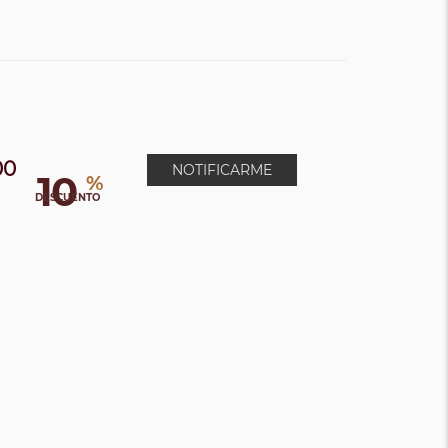
00
NOTIFICARME
10
%
0
DESCUENTO