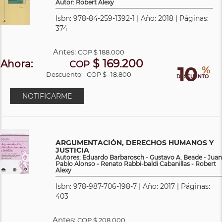
Autor: Robert Alexy
Isbn: 978-84-259-1392-1 | Año: 2018 | Páginas:
374
Antes:
COP
$ 188.000
$ 169.200
Ahora:
COP
10
%
Descuento:
COP $ -18.800
DESCUENTO
NOTIFICARME
ARGUMENTACIÓN, DERECHOS HUMANOS Y
JUSTICIA
Autores: Eduardo Barbarosch - Gustavo A. Beade - Juan
Pablo Alonso - Renato Rabbi-baldi Cabanillas - Robert
Alexy
Isbn: 978-987-706-198-7 | Año: 2017 | Páginas:
403
Antes:
COP
$ 208.000