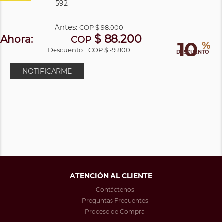
592
Antes:
COP
$ 98.000
$ 88.200
Ahora:
COP
10
%
Descuento:
COP $ -9.800
DESCUENTO
NOTIFICARME
ATENCIÓN AL CLIENTE
Contáctenos
Preguntas Frecuentes
Proceso de Compra