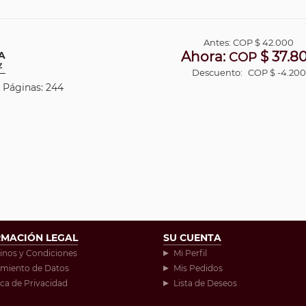
Antes:
COP
$ 42.000
Ahora:
$ 37.8
A
COP
z
Descuento:
COP $ -4.200
| Páginas: 244
RMACIÓN LEGAL
SU CUENTA
inos y Condiciones
Mi Perfil
amiento de Datos
Mis Pedidos
ica de Privacidad
Lista de Deseos