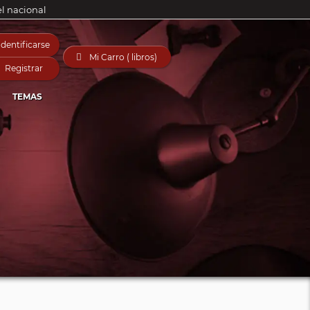
el nacional
Identificarse

Mi Carro ( libros)
Registrar
TEMAS