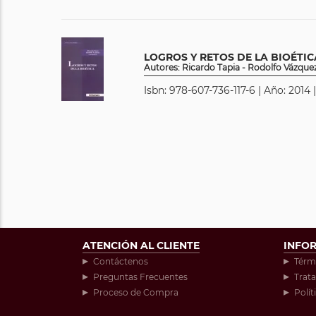
LOGROS Y RETOS DE LA BIOÉTIC
Autores: Ricardo Tapia - Rodolfo Vázque
Isbn: 978-607-736-117-6 | Año: 2014 
ATENCIÓN AL CLIENTE
INFO
Contáctenos
Térm
Preguntas Frecuentes
Trat
Proceso de Compra
Polít