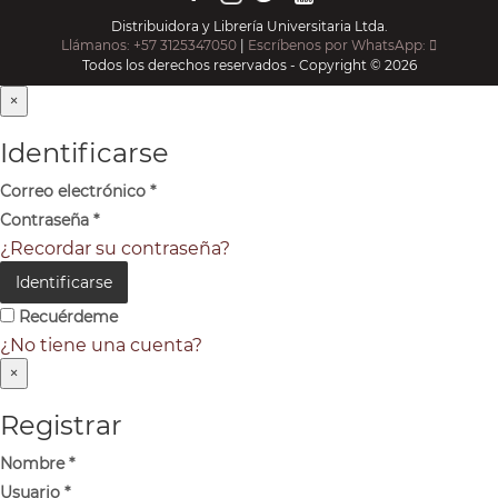
Distribuidora y Librería Universitaria Ltda.
Llámanos: +57 3125347050
|
Escríbenos por WhatsApp:
Todos los derechos reservados - Copyright © 2026
×
Identificarse
Correo electrónico
*
Contraseña
*
¿Recordar su contraseña?
Identificarse
Recuérdeme
¿No tiene una cuenta?
×
Registrar
Nombre
*
Usuario
*