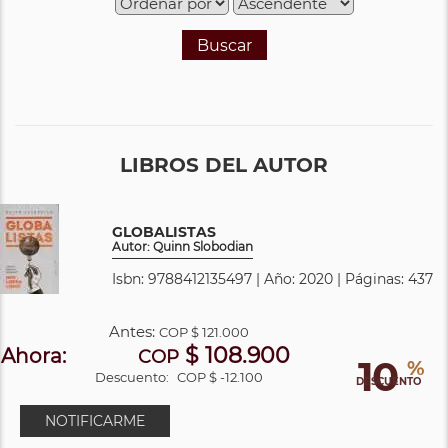
Buscar
LIBROS DEL AUTOR
GLOBALISTAS
Autor: Quinn Slobodian
Isbn: 9788412135497 | Año: 2020 | Páginas: 437
Antes:
COP
$ 121.000
$ 108.900
Ahora:
COP
10
%
Descuento:
COP $ -12.100
DESCUENTO
NOTIFICARME