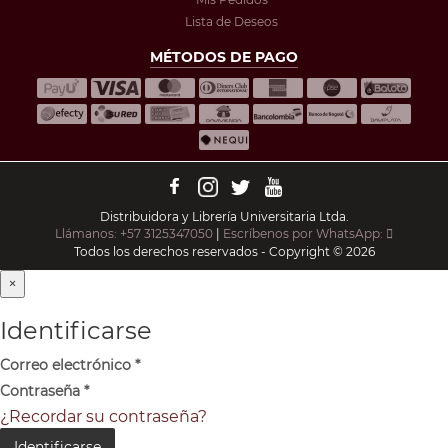
Lista de Deseos
MÉTODOS DE PAGO
Distribuidora y Librería Universitaria Ltda.
Llámanos: +57 3125347050
|
Escríbenos por WhatsApp:
Todos los derechos reservados - Copyright © 2026
×
Identificarse
Correo electrónico
*
Contraseña
*
¿Recordar su contraseña?
Identificarse