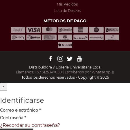
Mis Pedidos
Lista de Deseos
MÉTODOS DE PAGO
Distribuidora y Librería Universitaria Ltda.
Llámanos: +57 3125347050
|
Escríbenos por WhatsApp:
Todos los derechos reservados - Copyright © 2026
×
Identificarse
Correo electrónico
*
Contraseña
*
¿Recordar su contraseña?