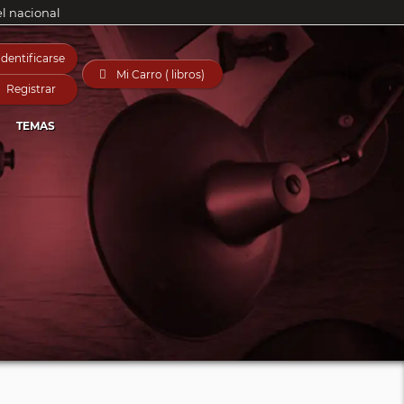
el nacional
Identificarse

Mi Carro ( libros)
Registrar
TEMAS