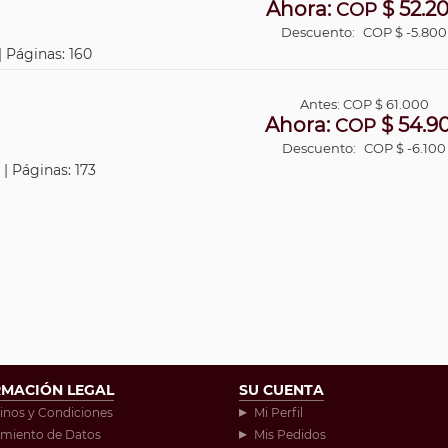
Ahora:
$ 52.2
COP
Descuento:
COP $ -5.800
| Páginas: 160
Antes:
COP
$ 61.000
Ahora:
$ 54.9
COP
Descuento:
COP $ -6.100
 | Páginas: 173
RMACIÓN LEGAL
SU CUENTA
inos y Condiciones
Mi Perfil
amiento de Datos
Mis Pedidos