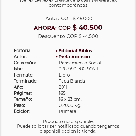
De las certezas clásicas a las ambivalencias
contemporáneas
Antes:
COP
$ 45.000
$ 40.500
AHORA:
COP
Descuento
COP $ -4.500
Editorial:
Editorial Biblos
Autor:
Perla Aronson
Colección:
Pensamiento Social
Isbn:
978-950-786-905-1
Formato:
Libro
Terminado:
Tapa Blanda
Año:
2011
Páginas:
165
Tamaño:
16 x 23 cm.
Peso:
0.2000 Kg.
Edición:
Primera
Producto no disponible.
Puede solicitar ser notificado cuando tengamos
disponibilidad en la tienda.