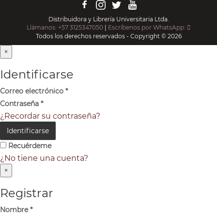
Distribuidora y Librería Universitaria Ltda.
Llámanos: +57 3125347050
|
Escríbenos por WhatsApp:
Todos los derechos reservados - Copyright © 2026
×
Identificarse
Correo electrónico
*
Contraseña
*
¿Recordar su contraseña?
Identificarse
Recuérdeme
¿No tiene una cuenta?
×
Registrar
Nombre
*