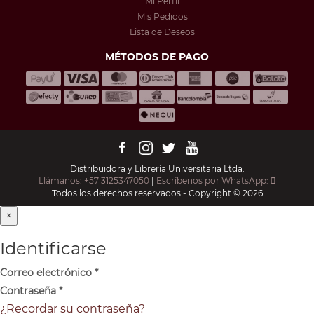
Mi Perfil
Mis Pedidos
Lista de Deseos
MÉTODOS DE PAGO
Distribuidora y Librería Universitaria Ltda.
Llámanos: +57 3125347050
|
Escríbenos por WhatsApp:
Todos los derechos reservados - Copyright © 2026
×
Identificarse
Correo electrónico
*
Contraseña
*
¿Recordar su contraseña?