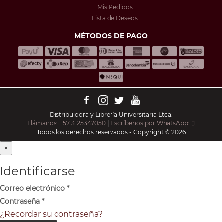
Mis Pedidos
Lista de Deseos
MÉTODOS DE PAGO
Distribuidora y Librería Universitaria Ltda.
Llámanos: +57 3125347050
|
Escríbenos por WhatsApp:
Todos los derechos reservados - Copyright © 2026
×
Identificarse
Correo electrónico
*
Contraseña
*
¿Recordar su contraseña?