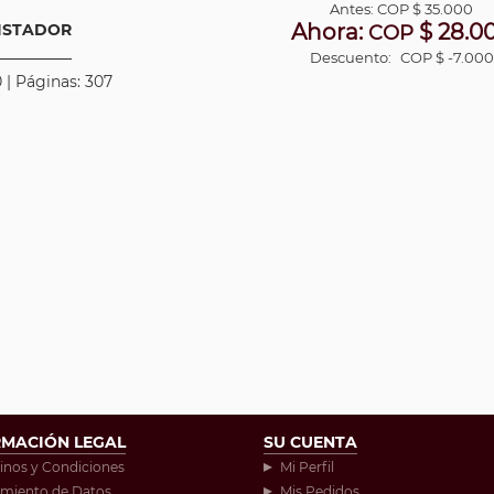
Antes:
COP
$ 35.000
Ahora:
$ 28.0
UISTADOR
COP
Descuento:
COP $ -7.000
 | Páginas: 307
RMACIÓN LEGAL
SU CUENTA
inos y Condiciones
Mi Perfil
amiento de Datos
Mis Pedidos