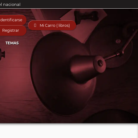
el nacional
Identificarse

Mi Carro ( libros)
Registrar
TEMAS