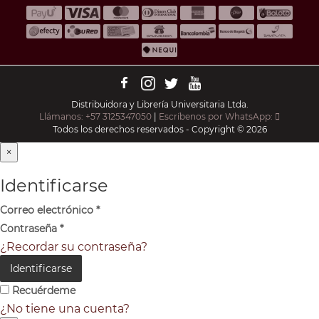
Distribuidora y Librería Universitaria Ltda.
Llámanos: +57 3125347050
|
Escríbenos por WhatsApp:
Todos los derechos reservados - Copyright © 2026
×
Identificarse
Correo electrónico
*
Contraseña
*
¿Recordar su contraseña?
Identificarse
Recuérdeme
¿No tiene una cuenta?