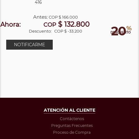
416
Antes:
COP
$ 166.000
$ 132.800
Ahora:
COP
20
%
Descuento:
COP $ -33.200
DESCUENTO
NOTIFICARME
ATENCIÓN AL CLIENTE
Contáctenos
Preguntas Frecuentes
Proceso de Compra