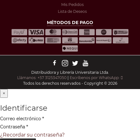
Mis Pedidos
Lista de Deseos
MÉTODOS DE PAGO
Distribuidora y Librería Universitaria Ltda.
Llámanos: +57 3125347050
|
Escríbenos por WhatsApp:
Todos los derechos reservados - Copyright © 2026
×
Identificarse
Correo electrónico
*
Contraseña
*
¿Recordar su contraseña?