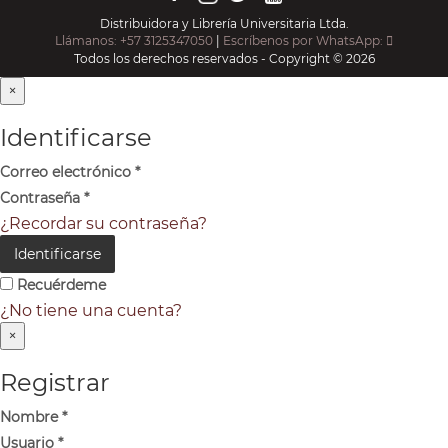
Distribuidora y Librería Universitaria Ltda.
Llámanos: +57 3125347050
|
Escríbenos por WhatsApp:
Todos los derechos reservados - Copyright © 2026
×
Identificarse
Correo electrónico
*
Contraseña
*
¿Recordar su contraseña?
Identificarse
Recuérdeme
¿No tiene una cuenta?
×
Registrar
Nombre
*
Usuario
*