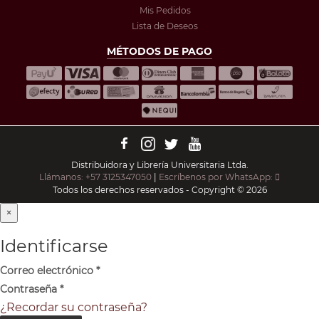
Mis Pedidos
Lista de Deseos
MÉTODOS DE PAGO
Distribuidora y Librería Universitaria Ltda.
Llámanos: +57 3125347050
|
Escríbenos por WhatsApp:
Todos los derechos reservados - Copyright © 2026
×
Identificarse
Correo electrónico
*
Contraseña
*
¿Recordar su contraseña?