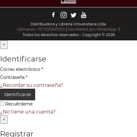
Distribuidora y Librería Universitaria Ltda.
Llámanos: +57 3125347050
|
Escríbenos por WhatsApp:
Todos los derechos reservados - Copyright © 2026
×
Identificarse
Correo electrónico
*
Contraseña
*
¿Recordar su contraseña?
Identificarse
Recuérdeme
¿No tiene una cuenta?
×
Registrar