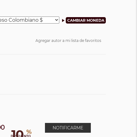
Agregar autor a mi lista de favoritos
00
NOTIFICARME
10
%
DESCUENTO