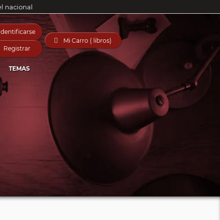
el nacional
Identificarse

Mi Carro ( libros)
Registrar
TEMAS