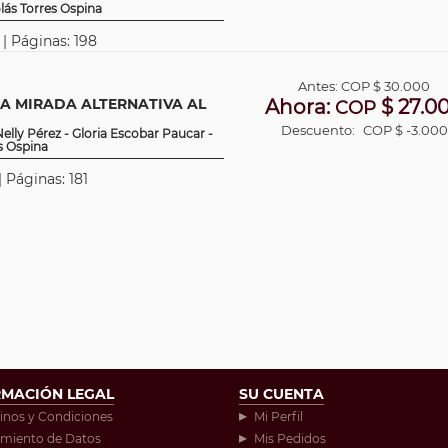
lás Torres Ospina
 | Páginas: 198
Antes:
COP
$ 30.000
A MIRADA ALTERNATIVA AL
Ahora:
$ 27.0
COP
Descuento:
COP $ -3.000
lly Pérez - Gloria Escobar Paucar -
s Ospina
| Páginas: 181
RMACIÓN LEGAL
SU CUENTA
inos y Condiciones
Mi Perfil
amiento de Datos
Mis Pedidos