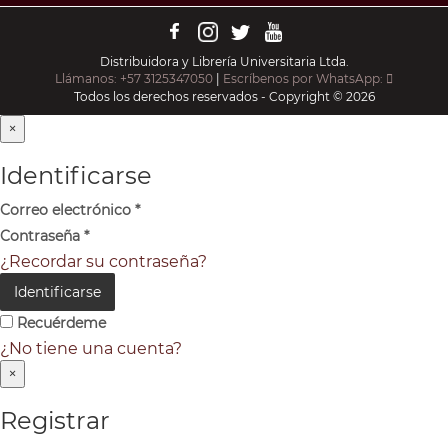
Distribuidora y Librería Universitaria Ltda.
Llámanos: +57 3125347050
|
Escríbenos por WhatsApp:
Todos los derechos reservados - Copyright © 2026
×
Identificarse
Correo electrónico
*
Contraseña
*
¿Recordar su contraseña?
Identificarse
Recuérdeme
¿No tiene una cuenta?
×
Registrar