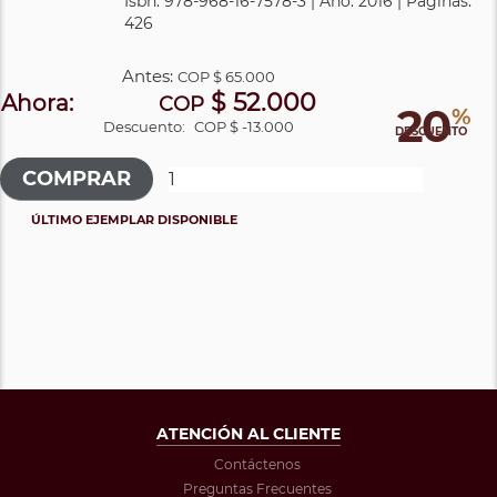
Isbn: 978-968-16-7578-3 | Año: 2016 | Páginas:
426
Antes:
COP
$ 65.000
$ 52.000
Ahora:
COP
20
%
Descuento:
COP $ -13.000
DESCUENTO
ÚLTIMO EJEMPLAR DISPONIBLE
ATENCIÓN AL CLIENTE
Contáctenos
Preguntas Frecuentes