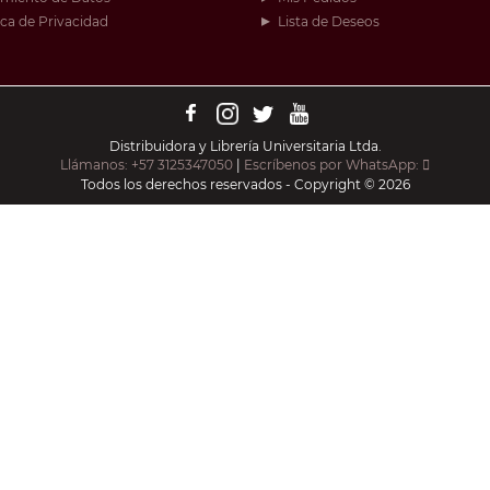
ica de Privacidad
Lista de Deseos
Distribuidora y Librería Universitaria Ltda.
Llámanos: +57 3125347050
|
Escríbenos por WhatsApp:
Todos los derechos reservados - Copyright © 2026