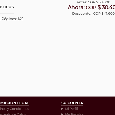
Antes:
COP
$ 38.000
Ahora:
$ 30.4
BLICOS
COP
Descuento:
COP $ -7.600
| Páginas: 145
RMACIÓN LEGAL
SU CUENTA
inos y Condiciones
Mi Perfil
amiento de Datos
Mis Pedidos