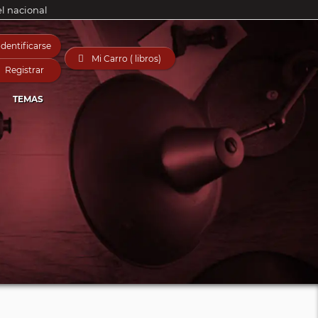
el nacional
Identificarse

Mi Carro ( libros)
Registrar
TEMAS