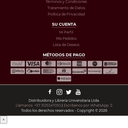
Términos y Condiciones
Tratamiento de Datos
Política de Privacidad
SU CUENTA
Mi Perfil
Mis Pedidos
Lista de Deseos
MÉTODOS DE PAGO
Distribuidora y Librería Universitaria Ltda.
Llámanos: +57 3125347050
|
Escríbenos por WhatsApp:
Todos los derechos reservados - Copyright © 2026
×