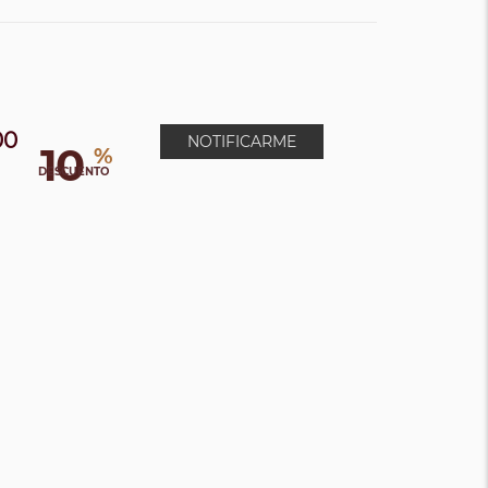
00
NOTIFICARME
10
%
DESCUENTO