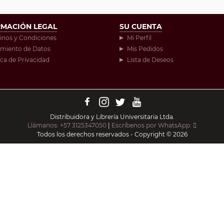
RMACIÓN LEGAL
SU CUENTA
inos y Condiciones
Mi Perfil
amiento de Datos
Mis Pedidos
ica de Privacidad
Lista de Deseos
Distribuidora y Librería Universitaria Ltda.
Llámanos: +57 3125347050
|
Escríbenos por WhatsApp:
Todos los derechos reservados - Copyright © 2026