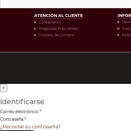
ATENCIÓN AL CLIENTE
INFO
Contáctenos
Térm
Preguntas Frecuentes
Trat
Proceso de Compra
Polít
×
Identificarse
Correo electrónico
*
Contraseña
*
¿Recordar su contraseña?