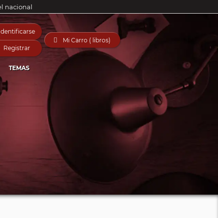
el nacional
Identificarse

Mi Carro ( libros)
Registrar
TEMAS