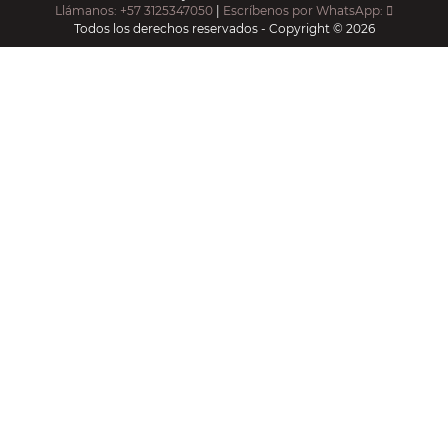
Llámanos: +57 3125347050
|
Escríbenos por WhatsApp:
Todos los derechos reservados - Copyright © 2026