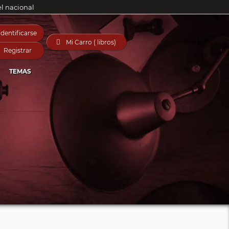
el nacional
Identificarse

Mi Carro ( libros)
Registrar
TEMAS