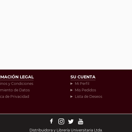
RMACIÓN LEGAL
SU CUENTA
inos y Condiciones
Mi Perfil
amiento de Datos
Mis Pedidos
ica de Privacidad
Lista de Deseos
Distribuidora y Librería Universitaria Ltda.