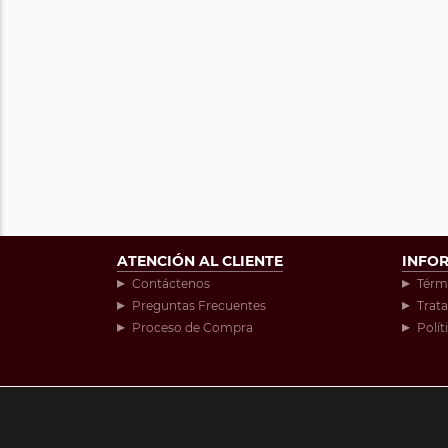
ATENCIÓN AL CLIENTE
INFO
Contáctenos
Térm
Preguntas Frecuentes
Trat
Proceso de Compra
Polít