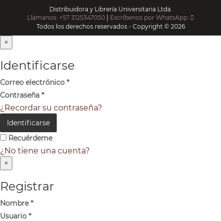
Distribuidora y Librería Universitaria Ltda.
Llámanos: +57 3125347050
|
Escríbenos por WhatsApp:
Todos los derechos reservados - Copyright © 2026
×
Identificarse
Correo electrónico
*
Contraseña
*
¿Recordar su contraseña?
Identificarse
Recuérdeme
¿No tiene una cuenta?
×
Registrar
Nombre
*
Usuario
*