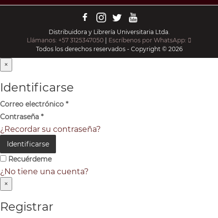
Distribuidora y Librería Universitaria Ltda.
Llámanos: +57 3125347050
|
Escríbenos por WhatsApp:
Todos los derechos reservados - Copyright © 2026
×
Identificarse
Correo electrónico
*
Contraseña
*
¿Recordar su contraseña?
Identificarse
Recuérdeme
¿No tiene una cuenta?
×
Registrar