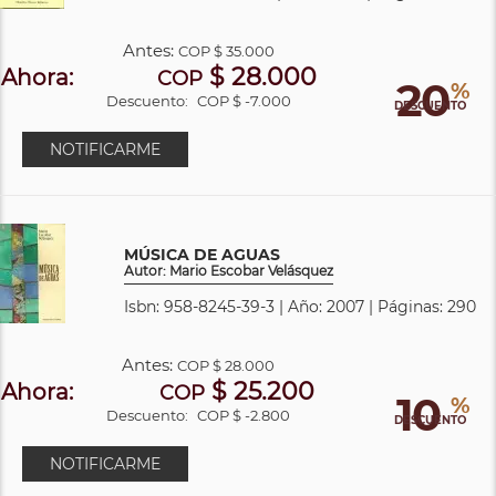
Antes:
COP
$ 35.000
$ 28.000
Ahora:
COP
20
%
Descuento:
COP $ -7.000
DESCUENTO
NOTIFICARME
MÚSICA DE AGUAS
Autor: Mario Escobar Velásquez
Isbn: 958-8245-39-3 | Año: 2007 | Páginas: 290
Antes:
COP
$ 28.000
$ 25.200
Ahora:
COP
10
%
Descuento:
COP $ -2.800
DESCUENTO
NOTIFICARME