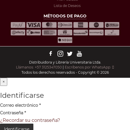
Lista de Deseos
MÉTODOS DE PAGO
Distribuidora y Librería Universitaria Ltda.
Llámanos: +57 3125347050
|
Escríbenos por WhatsApp:
Todos los derechos reservados - Copyright © 2026
×
Identificarse
Correo electrónico
*
Contraseña
*
¿Recordar su contraseña?
Identificarse