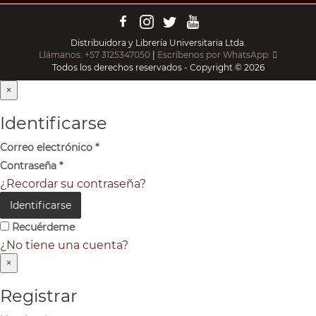
Distribuidora y Librería Universitaria Ltda.
Llámanos: +57 3125347050
|
Escríbenos por WhatsApp:
Todos los derechos reservados - Copyright © 2026
×
Identificarse
Correo electrónico
*
Contraseña
*
¿Recordar su contraseña?
Identificarse
Recuérdeme
¿No tiene una cuenta?
×
Registrar