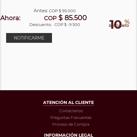
Antes:
COP
$ 95.000
$ 85.500
Ahora:
COP
10
%
Descuento:
COP $ -9.500
DESCUENTO
NOTIFICARME
ATENCIÓN AL CLIENTE
Contáctenos
Preguntas Frecuentes
Proceso de Compra
INFORMACIÓN LEGAL