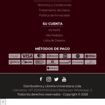
Términos y Condiciones
Tratamiento de Datos
Política de Privacidad
SU CUENTA
Mi Perfil
Mis Pedidos
Lista de Deseos
MÉTODOS DE PAGO
Distribuidora y Librería Universitaria Ltda.
Llámanos: +57 3125347050
|
Escríbenos por WhatsApp:
Todos los derechos reservados - Copyright © 2026
×