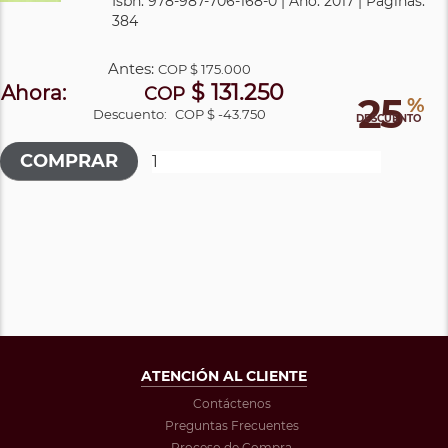
Isbn: 978-987-706-168-0 | Año: 2017 | Páginas:
384
Antes:
COP
$ 175.000
$ 131.250
Ahora:
COP
25
%
Descuento:
COP $ -43.750
DESCUENTO
ATENCIÓN AL CLIENTE
Contáctenos
Preguntas Frecuentes
Proceso de Compra