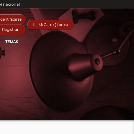
el nacional
Identificarse

Mi Carro ( libros)
Registrar
TEMAS