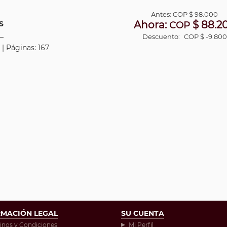
Antes:
COP
$ 98.000
Ahora:
$ 88.2
S
COP
Descuento:
COP $ -9.800
 | Páginas: 167
RMACIÓN LEGAL
SU CUENTA
inos y Condiciones
Mi Perfil