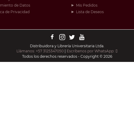
amiento de Datos
Mis Pedidos
ica de Privacidad
Lista de Deseos
Distribuidora y Librería Universitaria Ltda.
Llámanos: +57 3125347050
|
Escríbenos por WhatsApp:
Todos los derechos reservados - Copyright © 2026