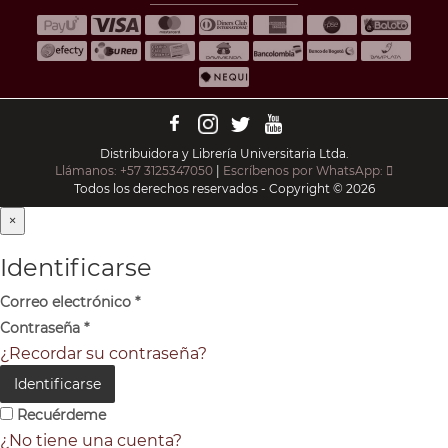
Distribuidora y Librería Universitaria Ltda.
Llámanos: +57 3125347050
|
Escríbenos por WhatsApp:
Todos los derechos reservados - Copyright © 2026
×
Identificarse
Correo electrónico
*
Contraseña
*
¿Recordar su contraseña?
Identificarse
Recuérdeme
¿No tiene una cuenta?