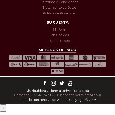
Términos y Condiciones
Tratamiento de Datos
Política de Privacidad
SU CUENTA
Mi Perfil
Mis Pedidos
Lista de Deseos
MÉTODOS DE PAGO
Distribuidora y Librería Universitaria Ltda.
Llámanos: +57 3125347050
|
Escríbenos por WhatsApp:
Todos los derechos reservados - Copyright © 2026
×