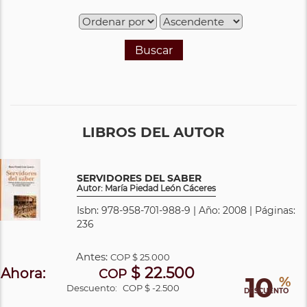
Buscar
LIBROS DEL AUTOR
SERVIDORES DEL SABER
Autor: María Piedad León Cáceres
Isbn: 978-958-701-988-9 | Año: 2008 | Páginas:
236
Antes:
COP
$ 25.000
$ 22.500
Ahora:
COP
10
%
Descuento:
COP $ -2.500
DESCUENTO