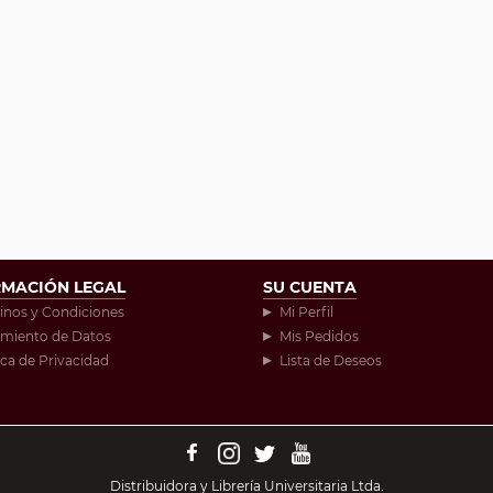
RMACIÓN LEGAL
SU CUENTA
inos y Condiciones
Mi Perfil
amiento de Datos
Mis Pedidos
ica de Privacidad
Lista de Deseos
Distribuidora y Librería Universitaria Ltda.