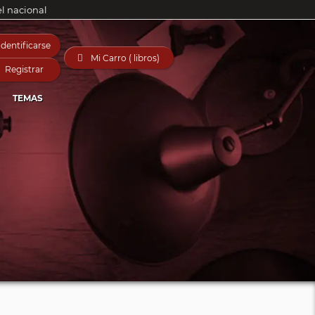
el nacional
Identificarse

Mi Carro ( libros)
Registrar
TEMAS