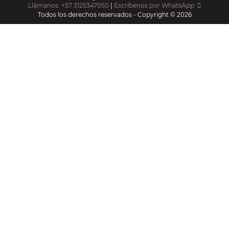
Llámanos: +57 3125347050
|
Escríbenos por WhatsApp:
Todos los derechos reservados - Copyright © 2026