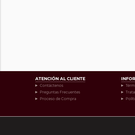
ATENCIÓN AL CLIENTE
INFO
Contáctenos
Térm
Preguntas Frecuentes
Trat
Proceso de Compra
Polít